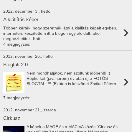
2012. december 3., hétfő
A kiállítás képei
›
Többen kérték, hogy szeretnék látni a kiállítás képeit egyben,
interneten, készítettem itt a blogon egy aloldalt, ahol
megnézhetitek. Katt:...
4 megjegyzés:
2012. november 26., hétfő
Blogtali 2.0
Nem mondhatjátok, nem szóltunk időben!!! :)
›
Röpke két (jav.:három) év után újra FOTÓS
BLOGTALI !!! (Ezúton is köszönet Zsákai Pétern...
7 megjegyzés:
2012. november 21., szerda
Cirkusz
A képek a MAOE és a MACIVA közös "Cirkusz és
varieté" című pályázatára, illetve kiállítására