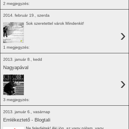
2 megjegyzés:
2014. február 19., szerda
Sok szeretettel várok Mindenkit!
›
1 megjegyzés:
2013. január 8., kedd
Nagyapával
›
3 megjegyzés:
2013. január 6., vasárnap
Emlékeztető - Blogtali
Ne feledjétek! Aki jön, az vagy nálam, vagy